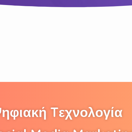
Ψ
η
φ
ι
α
κ
ή
T
ε
χ
ν
ο
λ
ο
γ
ί
α