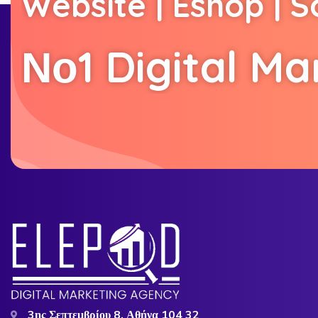
W
e
b
s
i
t
e
|
E
s
h
o
p
|
S
Ν
ο
1
D
i
g
i
t
a
l
M
a
3ης Σεπτεμβρίου 8, Αθήνα 104 32