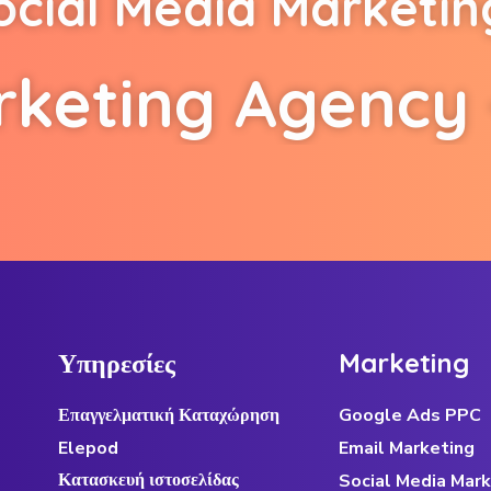
o
c
i
a
l
M
e
d
i
a
M
a
r
k
e
t
i
n
r
k
e
t
i
n
g
A
g
e
n
c
y
Υ
π
η
ρ
ε
σ
ί
ε
ς
M
a
r
k
e
t
i
n
g
Επαγγελματική Καταχώρηση
Google Ads PPC
Elepod
Email Marketing
Κατασκευή ιστοσελίδας
Social Media Mark