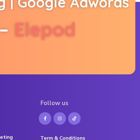
g
|
G
o
o
g
l
e
A
d
w
o
r
d
s
–
E
l
e
p
o
d
F
o
l
l
o
w
u
s
eting
Term & Conditions