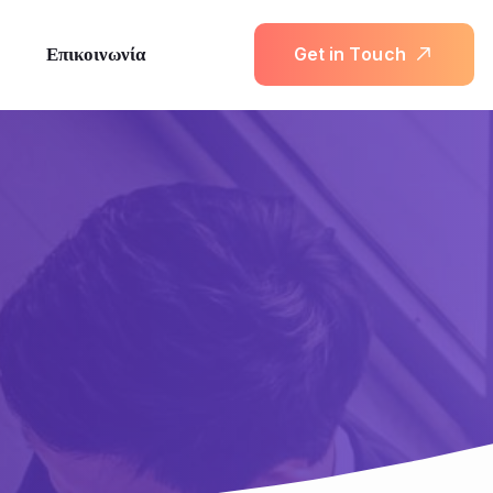
Επικοινωνία
G
e
t
i
n
T
o
u
c
h