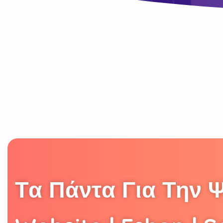
Τ
α
Π
ά
ν
τ
α
Γ
ι
α
Τ
η
ν